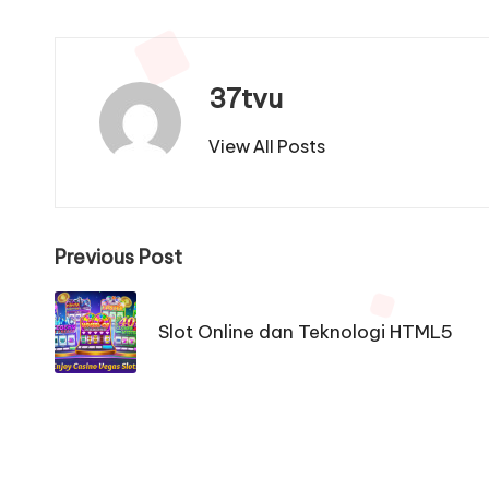
37tvu
View All Posts
Post
Previous Post
navigation
Slot Online dan Teknologi HTML5