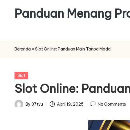
Panduan Menang Prof
Skip
to
content
Beranda
»
Slot Online: Panduan Main Tanpa Modal
Posted
Slot
in
Slot Online: Pandua
By
37tvu
April 19, 2025
No Comments
Posted
by