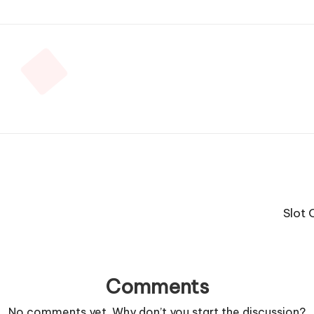
Slot 
Comments
No comments yet. Why don’t you start the discussion?