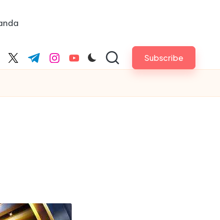
anda
Subscribe
cebook.com
twitter.com
t.me
instagram.com
youtube.com