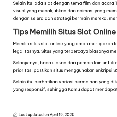
Selain itu, ada slot dengan tema film dan acar
visual yang menakjubkan dan animasi yang memuk
dengan selera dan strategi bermain mereka, m
Tips Memilih Situs Slot Onli
Memilih situs slot online yang aman merupakan 
legalitasnya. Situs yang terpercaya biasanya memil
Selanjutnya, baca ulasan dari pemain lain unt
prioritas; pastikan situs menggunakan enkripsi S
Selain itu, perhatikan variasi permainan yang d
yang responsif, sehingga Kamu dapat mendapat
Last updated on April 19, 2025