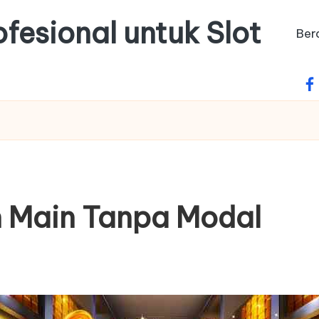
esional untuk Slot
Ber
fa
n Main Tanpa Modal