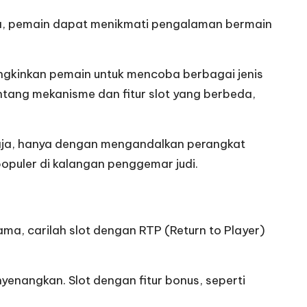
a, pemain dapat menikmati pengalaman bermain
ungkinkan pemain untuk mencoba berbagai jenis
ntang mekanisme dan fitur slot yang berbeda,
aja, hanya dengan mengandalkan perangkat
populer di kalangan penggemar judi.
ama, carilah slot dengan RTP (Return to Player)
enangkan. Slot dengan fitur bonus, seperti