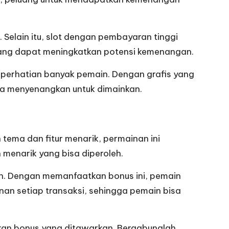
 Selain itu, slot dengan pembayaran tinggi
, yang dapat meningkatkan potensi kemenangan.
perhatian banyak pemain. Dengan grafis yang
uga menyenangkan untuk dimainkan.
n tema dan fitur menarik, permainan ini
menarik yang bisa diperoleh.
an. Dengan memanfaatkan bonus ini, pemain
nan setiap transaksi, sehingga pemain bisa
tkan bonus yang ditawarkan. Bergabunglah