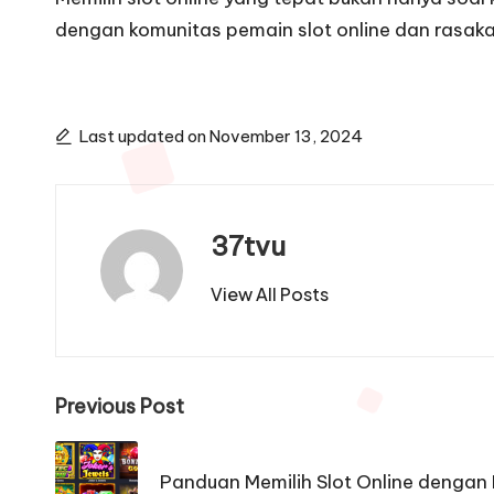
dengan komunitas pemain slot online dan rasak
Last updated on November 13, 2024
37tvu
View All Posts
Post
Previous Post
navigation
Panduan Memilih Slot Online dengan