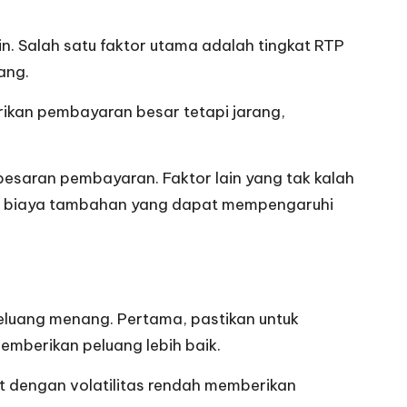
. Salah satu faktor utama adalah tingkat RTP
ang.
erikan pembayaran besar tetapi jarang,
besaran pembayaran. Faktor lain yang tak kalah
n biaya tambahan yang dapat mempengaruhi
peluang menang. Pertama, pastikan untuk
mberikan peluang lebih baik.
ot dengan volatilitas rendah memberikan