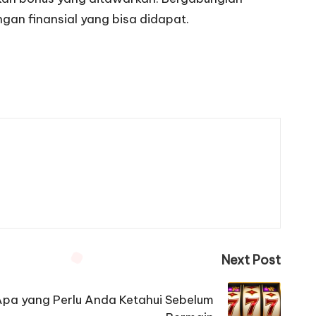
an finansial yang bisa didapat.
Next Post
 Apa yang Perlu Anda Ketahui Sebelum