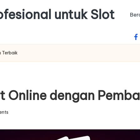
esional untuk Slot
Ber
fa
 Terbaik
ot Online dengan Pemba
ents