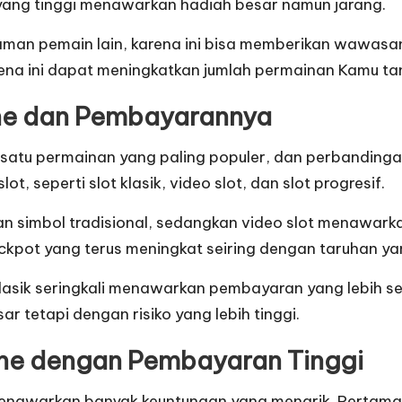
 yang tinggi menawarkan hadiah besar namun jarang.
man pemain lain, karena ini bisa memberikan wawasan
arena ini dapat meningkatkan jumlah permainan Kamu t
ine dan Pembayarannya
h satu permainan yang paling populer, dan perbandinga
t, seperti slot klasik, video slot, dan slot progresif.
gan simbol tradisional, sedangkan video slot menawarka
 jackpot yang terus meningkat seiring dengan taruhan y
lasik seringkali menawarkan pembayaran yang lebih se
 tetapi dengan risiko yang lebih tinggi.
ine dengan Pembayaran Tinggi
 menawarkan banyak keuntungan yang menarik. Perta