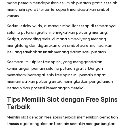
mana pemain mendapatkan sejumlah putaran gratis setelah
memenuhi syarat tertentu, seperti mendapatkan simbol
khusus.
Kedua, sticky wilds, di mana simbol liar tetap di tempatnya
selama putaran gratis, meningkatkan peluang menang.
Ketiga, cascading reels, di mana simbol yang menang
menghilang dan digantikan oleh simbol baru, memberikan
peluang tambahan untuk menang dalam satu putaran.
Keempat, multiplier free spins, yang menggandakan
kemenangan pemain selama putaran gratis. Dengan
memahami berbagai jenis free spins ini, pemain dapat
memanfaatkan peluang untuk meningkatkan pengalaman
bermain dan potensi kemenangan mereka.
Tips Memilih Slot dengan Free Spins
Terbaik
Memilih slot dengan free spins terbaik memerlukan perhatian
khusus agar pengalaman bermain semakin menguntungkan.