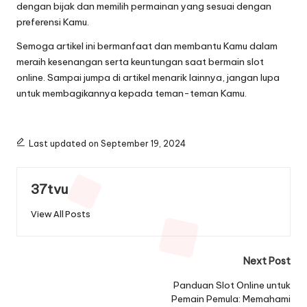
dengan bijak dan memilih permainan yang sesuai dengan
preferensi Kamu.
Semoga artikel ini bermanfaat dan membantu Kamu dalam
meraih kesenangan serta keuntungan saat bermain slot
online. Sampai jumpa di artikel menarik lainnya, jangan lupa
untuk membagikannya kepada teman-teman Kamu.
Last updated on September 19, 2024
37tvu
View All Posts
Post
Next Post
navigation
Panduan Slot Online untuk
Pemain Pemula: Memahami