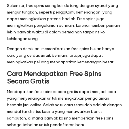
Selain itu, free spins sering kali datang dengan syarat yang
menguntungkan, seperti penggKamu kemenangan, yang
dapat meningkatkan potensi hadiah. Free spins juga
meningkatkan pengalaman bermain, karena memberi pemain
lebih banyak waktu di dalam permainan tanpa risiko
kehilangan uang.
Dengan demikian, memanfaatkan free spins bukan hanya
cara yang cerdas untuk bermain, tetapi juga dapat
meningkatkan peluang mendapatkan kemenangan besar.
Cara Mendapatkan Free Spins
Secara Gratis
Mendapatkan free spins secara gratis dapat menjadi cara
yang menyenangkan untuk meningkatkan pengalaman
bermain judi online. Salah satu cara termudah adalah dengan
mendaftar di situs kasino yang menawarkan bonus
sambutan, di mana banyak kasino memberikan free spins
sebagai imbalan untuk pendaftaran baru.