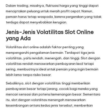
Dalam trading, misalnya, fluktuasi harga yang tinggi dapat
menciptakan peluang untuk meraih profit cepat. Namun,
pemain harus tetap waspada, karena pergerakan yang tidak
terduga dapat menyebabkan kerugian.
Jenis-Jenis Volatilitas Slot Online
yang Ada
Volatilitas slot online adalah faktor penting yang
mempengaruhi pengalaman bermain. Terdapat tiga jenis
volatilitas, yaitu rendah, menengah, dan tinggi. Slot dengan
volatilitas rendah menawarkan pembayaran kecil tetapi
sering, membuatnya ideal untuk pemain yang ingin bermain
lebih lama tanpa risiko besar.
Sebaliknya, slot dengan volatilitas tinggi memberikan
pembayaran besar tetapi jarang, cocok bagi mereka yang
mencari sensasi dan potensi kemenangan besar. Sementara
itu, slot dengan volatilitas menengah menawarkan
keseimbangan antara kedua jenis tersebut, memberikan