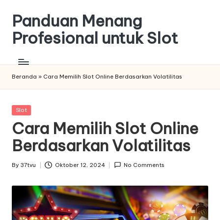
Panduan Menang
Skip
to
Profesional untuk Slot
content
Beranda
»
Cara Memilih Slot Online Berdasarkan Volatilitas
Posted
Slot
in
Cara Memilih Slot Online
Berdasarkan Volatilitas
By
37tvu
Oktober 12, 2024
No Comments
Posted
by