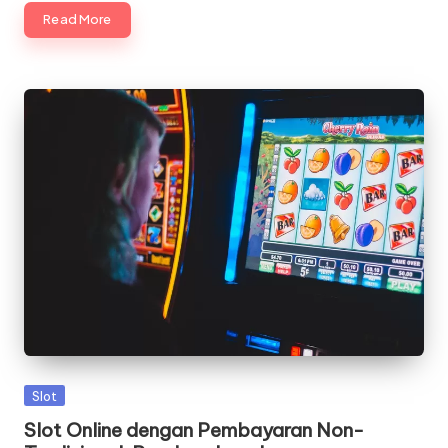
Read More
Posted
Slot
in
Slot Online dengan Pembayaran Non-