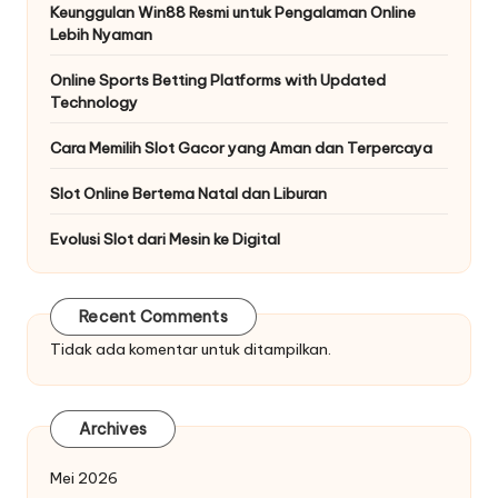
Keunggulan Win88 Resmi untuk Pengalaman Online
Lebih Nyaman
Online Sports Betting Platforms with Updated
Technology
Cara Memilih Slot Gacor yang Aman dan Terpercaya
Slot Online Bertema Natal dan Liburan
Evolusi Slot dari Mesin ke Digital
Recent Comments
Tidak ada komentar untuk ditampilkan.
Archives
Mei 2026